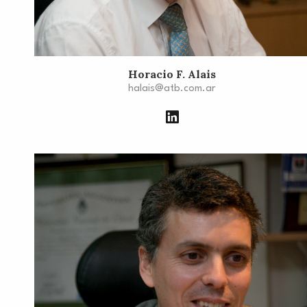
Horacio F. Alais
halais@atb.com.ar